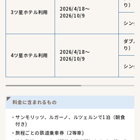
り）
2026/4/18～
3ツ星ホテル利用
2026/10/9
シング
ダブル
り）
2026/4/18～
4ツ星ホテル利用
2026/10/9
シング
料金に含まれるもの
サンモリッツ、ルガーノ、ルツェルンで1泊（朝食
付き)
旅程ごとの鉄道乗車券（2等車)