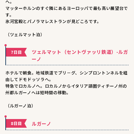
へ。
マッターホルンのすぐ隣にあるヨーロッパで最も高い展望台で
す。
氷河宮殿とパノラマレストランが見どころです。
（ツェルマット泊）
ツェルマット（セントヴァッリ鉄道）-ルガ
7日目
ーノ
ホテルで朝食。地域鉄道でブリ－グ、シンプロントンネルを経
由してドモドッソラへ。
特急でロカルノへ。ロカルノからイタリア語圏ティチーノ州の
州都ルガーノへは短時間の移動。
（ルガーノ泊）
ルガーノ
8日目