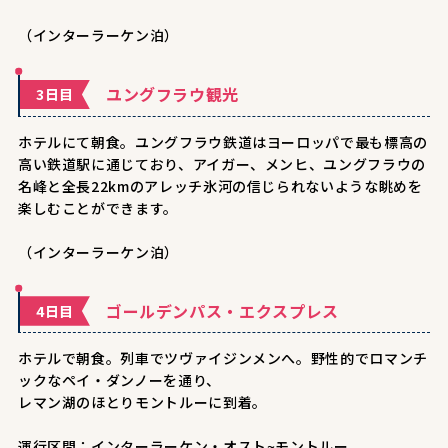
（インターラーケン泊）
ユングフラウ観光
3日目
ホテルにて朝食。ユングフラウ鉄道はヨーロッパで最も標高の
高い鉄道駅に通じており、アイガー、メンヒ、ユングフラウの
名峰と全長22kmのアレッチ氷河の信じられないような眺めを
楽しむことができます。
（インターラーケン泊）
ゴールデンパス・エクスプレス
4日目
ホテルで朝食。列車でツヴァイジンメンへ。野性的でロマンチ
ックなペイ・ダンノーを通り、
レマン湖のほとりモントルーに到着。
運行区間：インターラーケン・オスト~モントルー