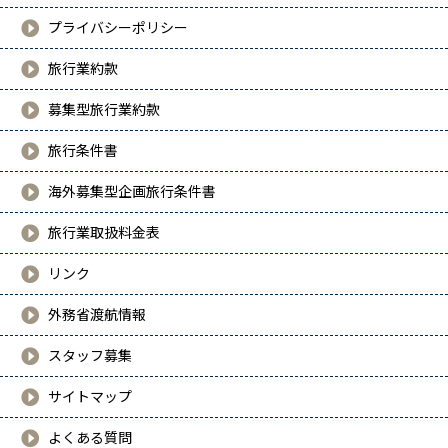
チェコ
プライバシーポリシー
デンマーク
旅行業約款
フィンランド
募集型旅行業約款
イギリス
旅行条件書
ギリシャ
海外募集型企画旅行条件書
ハンガリー
旅行業取扱料金表
ノルウェー
リンク
ポーランド
外務省渡航情報
ポルトガル
スタッフ募集
ルーマニア
サイトマップ
スロベニア
よくある質問
スペイン