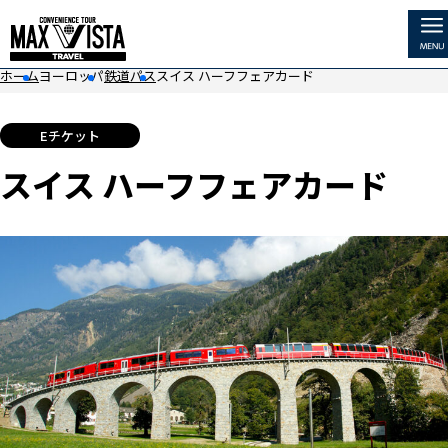
ホーム
ヨーロッパ
鉄道パス
スイス ハーフフェアカード
ホーム
スイス ハーフフェアカードについて
Eチケット
国から探す
スイス ハーフフェアカードについて
スイス ハーフフェアカード
料金表
電車名から探す
MEN
ご利用条件
ヨーロッパ鉄道周遊券を探す
お勧めルート
アメリカ・カナダ
アジア・オセアニアなど
観光スポット
世界の豪華列車