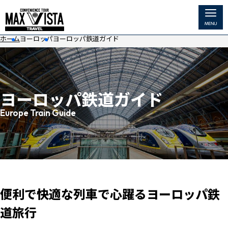
ホーム
ヨーロッパ
ヨーロッパ鉄道ガイド
ホーム
国から探す
ヨーロッパ鉄道ガイド
電車名から探す
MENU
Europe Train Guide
ヨーロッパ鉄道周遊券を探す
アメリカ・カナダ
アジア・オセアニアなど
観光スポット
便利で快適な列車で心躍るヨーロッパ鉄
道旅行
世界の豪華列車