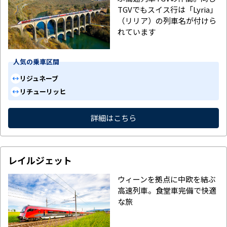
TGVでもスイス行は「Lyria」
（リリア）の列車名が付けら
れています
人気の乗車区間
パリ
ジュネーブ
パリ
チューリッヒ
詳細はこちら
レイルジェット
ウィーンを拠点に中欧を結ぶ
高速列車。食堂車完備で快適
な旅