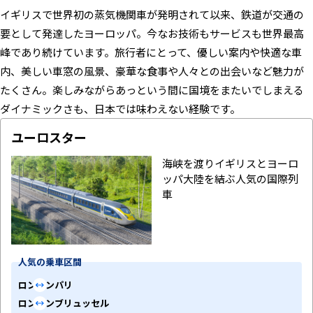
旅のパーツ
イギリスで世界初の蒸気機関車が発明されて以来、鉄道が交通の
要として発達したヨーロッパ。今なお技術もサービスも世界最高
お得なキャンペーン・お役立ち情報
峰であり続けています。旅行者にとって、優しい案内や快適な車
内、美しい車窓の風景、豪華な食事や人々との出会いなど魅力が
ご利用ガイド
たくさん。楽しみながらあっという間に国境をまたいでしまえる
ダイナミックさも、日本では味わえない経験です。
ユーロスター
海峡を渡りイギリスとヨーロ
ッパ大陸を結ぶ人気の国際列
車
人気の乗車区間
ロンドン
パリ
ロンドン
ブリュッセル