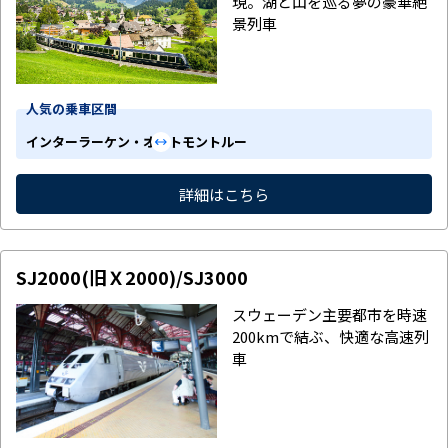
現。湖と山を巡る夢の豪華絶
景列車
人気の乗車区間
インターラーケン・オスト
モントルー
詳細はこちら
SJ2000(旧Ｘ2000)/SJ3000
スウェーデン主要都市を時速
200kmで結ぶ、快適な高速列
車