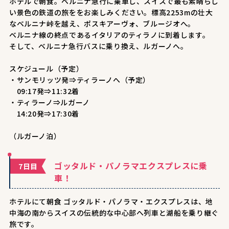
ホテルで朝食。ベルニナ急行に乗車し、スイスで最も素晴らし
い景色の鉄道の旅ををお楽しみください。標高2253mの壮大
なベルニナ峠を越え、ポスキアーヴォ、ブルージオへ。
ベルニナ線の終点であるイタリアのティラノに到着します。
そして、ベルニナ急行バスに乗り換え、ルガーノへ。
スケジュール（予定）
・サンモリッツ発⇒ティラーノへ（予定）
09:17発⇒11:32着
・ティラーノ⇒ルガーノ
14:20発⇒17:30着
（ルガーノ泊）
ゴッタルド・パノラマエクスプレスに乗
7日目
車！
ホテルにて朝食 ゴッタルド・パノラマ・エクスプレスは、地
中海の南からスイスの伝統的な中心部へ列車と湖船を乗り継ぐ
旅です。