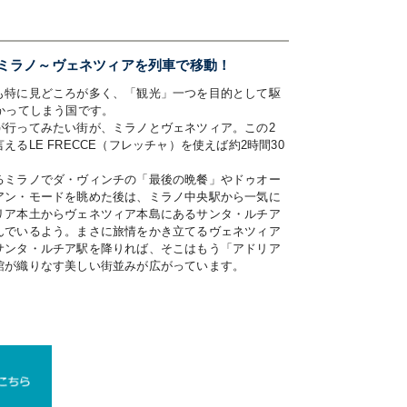
ミラノ～ヴェネツィアを列車で移動！
も特に見どころが多く、「観光」一つを目的として駆
かってしまう国です。
が行ってみたい街が、ミラノとヴェネツィア。この2
るLE FRECCE（フレッチャ）を使えば約2時間30
るミラノでダ・ヴィンチの「最後の晩餐」やドゥオー
アン・モードを眺めた後は、ミラノ中央駅から一気に
リア本土からヴェネツィア本島にあるサンタ・ルチア
んでいるよう。まさに旅情をかき立てるヴェネツィア
サンタ・ルチア駅を降りれば、そこはもう「アドリア
館が織りなす美しい街並みが広がっています。