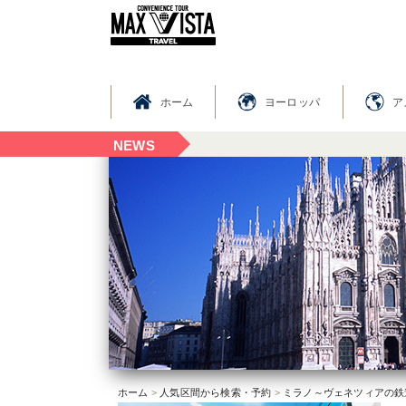
ホーム
ヨーロッパ
ア
2026.06.03
NEWS
ホーム
>
人気区間から検索・予約
>
ミラノ～ヴェネツィアの鉄