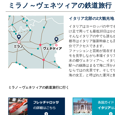
ミラノ～ヴェネツィアの鉄道旅行
イタリア北部の2大観光地
イタリアはヨーロッパの中で
け足で周っても最低10日はか
そんなイタリアの中でも誰も
都市はイタリア版新幹線とも言え
分でアクセスできます。
ファッションと芸術が混在す
モを見学しながら本場イタリ
水の都ヴェネツィアへ。イタ
駅への線路はまるで海に浮か
ならではの光景です。そして
海の女王」と呼ばれた運河と
ミラノ～ヴェネツィアの鉄道旅行に行く