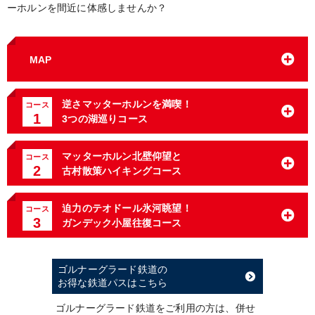
ーホルンを間近に体感しませんか？
MAP
逆さマッターホルンを満喫！
コース
1
3つの湖巡りコース
マッターホルン北壁仰望と
コース
2
古村散策ハイキングコース
迫力のテオドール氷河眺望！
コース
3
ガンデック小屋往復コース
ゴルナーグラード鉄道の
お得な鉄道パスはこちら
ゴルナーグラード鉄道をご利用の方は、併せ