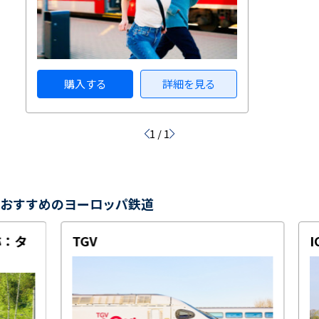
購入する
詳細を見る
1 / 1
おすすめのヨーロッパ鉄道
称：タ
TGV
I