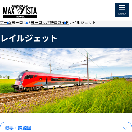
ホーム
ヨーロッパ
ヨーロッパ鉄道ガイド
レイルジェット
ホーム
概要・路線図
レイルジェット
国から探す
概要・路線図
人気のルート
電車名から探す
MENU
設備
ヨーロッパ鉄道周遊券を探す
座席クラス
アメリカ・カナダ
料金体系
アジア・オセアニアなど
Q&A
観光スポット
世界の豪華列車
概要・路線図